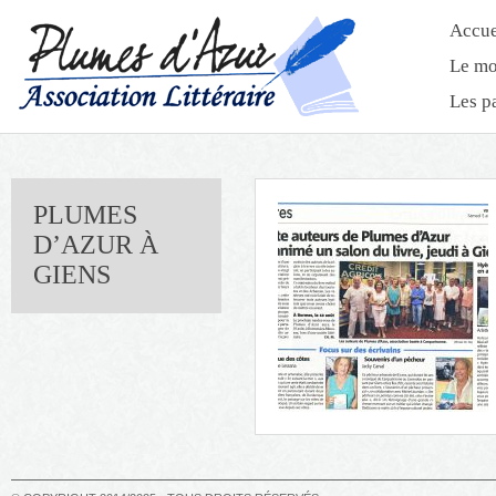
Accue
Le mo
Les p
PLUMES
D’AZUR À
GIENS