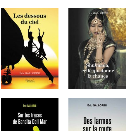
Effie
Impardonnables