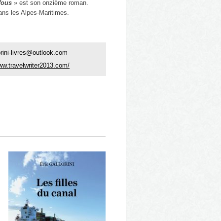
fous
» est son onzième roman.
ans les Alpes-Maritimes.
orini-livres@outlook.com
ww.travelwriter2013.com/