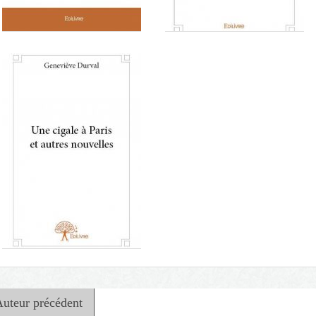
C'est par où la vie
La valse des étiquettes
Auteur précédent