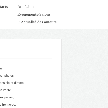
tacts
Adhésion
Evénements/Salons
L’Actualité des auteurs
Nouveautés Dédicaces
es
res photos
ensible et directe
e vérité.
ses pages,
 frontières,