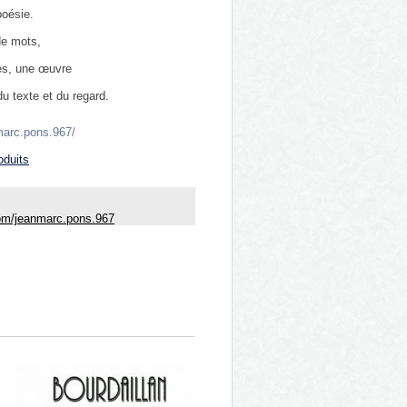
poésie.
de mots,
es, une œuvre
du texte et du regard.
marc.pons.967/
‌
oduits
om/jeanmarc.pons.967