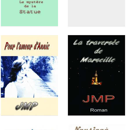
Revivre
Bourdaillan IV Honoré
Bourdaillan le mystère de la
Bourdaillan les larmes des
statue
collines