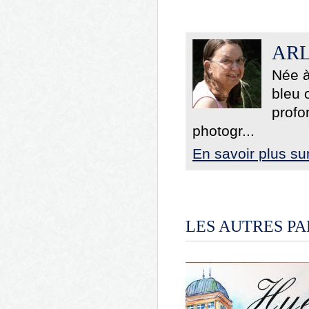
ARL
Née à
bleu 
profo
photogr...
En savoir plus sur
LES AUTRES P