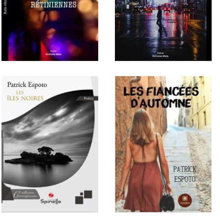
Les chaînes de nos vies
Rue des âmes muettes
Nuits rétiniennes
Les larmes de la nuit