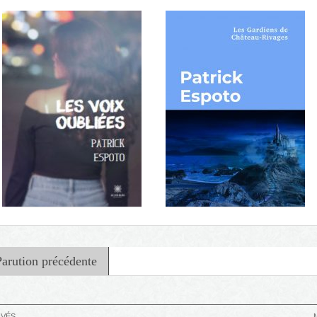
Les îles noires
Les fiancés d'automne
Parution précédente
RVÉS