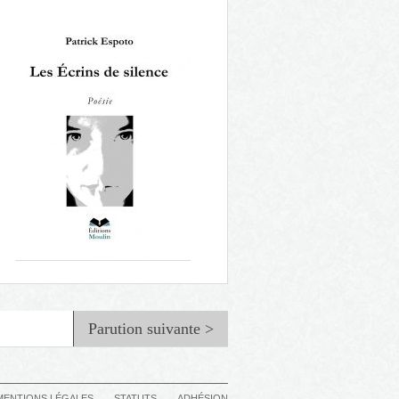
La génération vaincue
Parution suivante >
MENTIONS LÉGALES
STATUTS
ADHÉSION