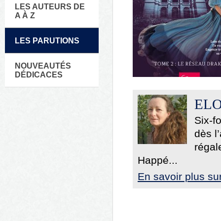
LES AUTEURS DE
A À Z
LES PARUTIONS
NOUVEAUTÉS
DÉDICACES
ELO
Six-f
dès l
régal
Happé...
En savoir plus su