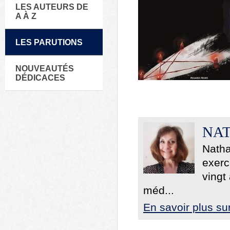
LES AUTEURS DE
A À Z
LES PARUTIONS
NOUVEAUTÉS
DÉDICACES
NAT
Natha
exerc
vingt
méd...
En savoir plus su