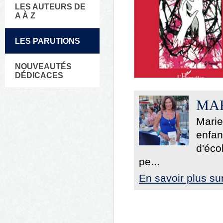
LES AUTEURS DE
A À Z
LES PARUTIONS
NOUVEAUTÉS
DÉDICACES
MAR
Marie
enfan
d'éco
pe...
En savoir plus su