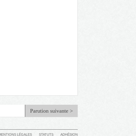
Inachevé
Parution suivante >
MENTIONS LÉGALES
STATUTS
ADHÉSION