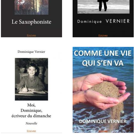
L'assassin habitait au Pradès
Le Diable habitait au Pradès
Le saxophoniste
Arrêt sur im'âges