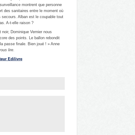
osurveillance montrent que personne
ort des sanitaires entre le moment où
s secours. Alban est le coupable tout
s. A-t-elle raison ?
t noir, Dominique Vernier nous
re des points. Le ballon rebondit
la passe finale. Bien joué ! » Anne
vous lire
.
teur Edilivre