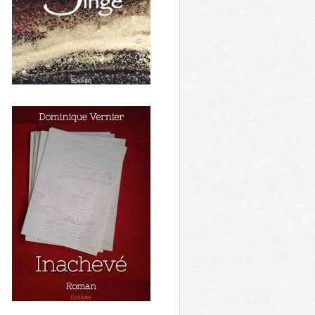
La Décision L'assassin habitait
au Pradès - saison 3
Le singe