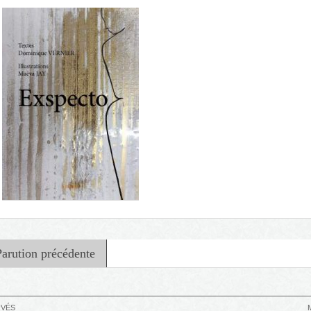
Moi, Dominique, écriveur du
dimanche
Comme une vie qui s'en va
Parution précédente
RVÉS