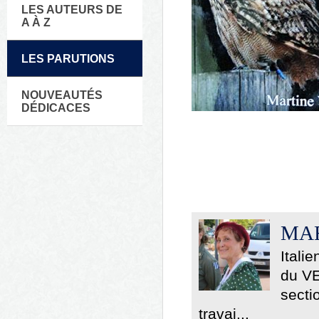
LES AUTEURS DE
A À Z
LES PARUTIONS
NOUVEAUTÉS
DÉDICACES
MAR
Itali
du VE
secti
travai...