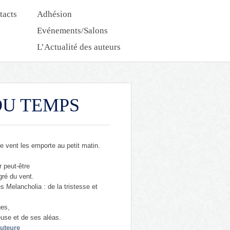
tacts
Adhésion
Evénements/Salons
L’Actualité des auteurs
Nouveautés Dédicaces
 DU TEMPS
e vent les emporte au petit matin.
r peut-être
gré du vent.
s Melancholia : de la tristesse et
ges,
use et de ses aléas.
auteure