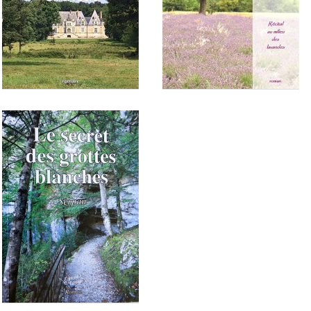
Chers voisins
Les secrets d'Ursuline
La vie de château
Beau