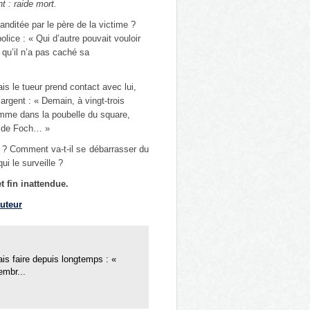
t : raide mort.
nditée par le père de la victime ?
lice : « Qui d’autre pouvait vouloir
qu’il n’a pas caché sa
is le tueur prend contact avec lui,
rgent : « Demain, à vingt-trois
mme dans la poubelle du square,
ue de Foch… »
t ? Comment va-t-il se débarrasser du
ui le surveille ?
 fin inattendue.
auteur
lais faire depuis longtemps : «
embr...