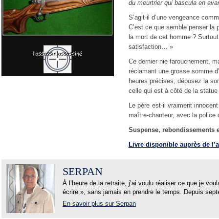
du meurtrier qui bascula en avan
S’agit-il d’une vengeance comma
C’est ce que semble penser la po
la mort de cet homme ? Surtout 
satisfaction… »
Ce dernier nie farouchement, ma
réclamant une grosse somme d’a
heures précises, déposez la so
celle qui est à côté de la stat
Le père est-il vraiment innocen
maître-chanteur, avec la police q
Suspense, rebondissements et
Livre disponible auprès de l’
SERPAN
À l’heure de la retraite, j’ai voulu réaliser ce que je vou
écrire », sans jamais en prendre le temps. Depuis sept
En savoir plus sur Serpan