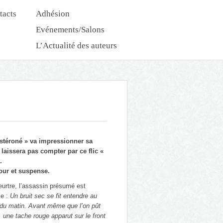
tacts
Adhésion
Evénements/Salons
L’Actualité des auteurs
Nouveautés Dédicaces
ostéroné » va impressionner sa
laissera pas compter par ce flic «
.
our et suspense.
eurtre, l’assassin présumé est
le :
Un bruit sec se fit entendre au
is du matin. Avant même que l’on pût
, une tache rouge apparut sur le front