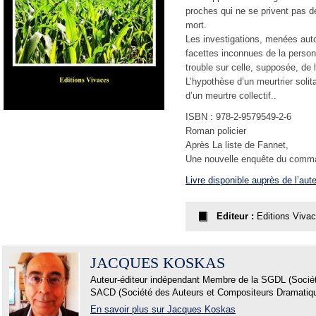
proches qui ne se privent pas de
mort.
Les investigations, menées auto
facettes inconnues de la personna
trouble sur celle, supposée, de 
L’hypothèse d’un meurtrier solita
d’un meurtre collectif..
ISBN : 978-2-9579549-2-6
Roman policier
Après La liste de Fannet,
Une nouvelle enquête du com
Livre disponible auprès de l’aut
Editeur :
Editions Viva
JACQUES KOSKAS
Auteur-éditeur indépendant Membre de la SGDL (Sociét
SACD (Société des Auteurs et Compositeurs Dramatiqu
En savoir plus sur Jacques Koskas