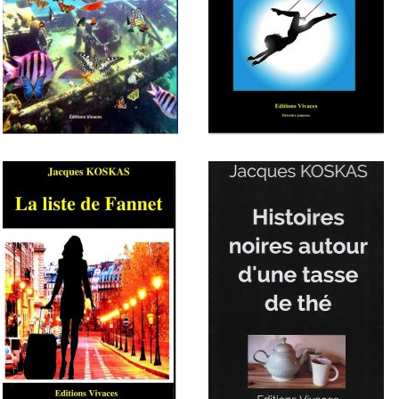
Dix histoires étonnantes
colorées d'une légère touche
Le gardien de la Maison des
d'étrangeté
Vivants
Toujours tu chériras la mer
La fille sur le trapèze